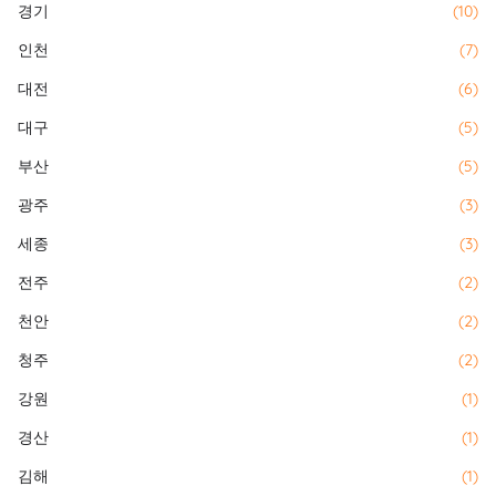
경기
(10)
인천
(7)
대전
(6)
대구
(5)
부산
(5)
광주
(3)
세종
(3)
전주
(2)
천안
(2)
청주
(2)
강원
(1)
경산
(1)
김해
(1)