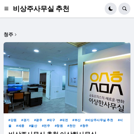
비상주사무실 추천
청주
강원
경기
광주
대구
대전
부산
비상주사무실 추천
서
울
세종
울산
전주
창원
천안
청주