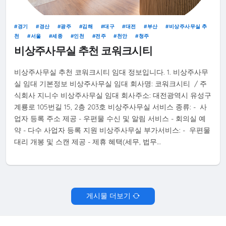
경기
경산
광주
김해
대구
대전
부산
비상주사무실 추
천
서울
세종
인천
전주
천안
청주
비상주사무실 추천 코워크시티
비상주사무실 추천 코워크시티 임대 정보입니다. 1. 비상주사무
실 임대 기본정보 비상주사무실 임대 회사명: 코워크시티 / 주
식회사 지니수 비상주사무실 임대 회사주소: 대전광역시 유성구
계룡로 105번길 15, 2층 203호 비상주사무실 서비스 종류: - 사
업자 등록 주소 제공 - 우편물 수신 및 알림 서비스 - 회의실 예
약 - 다수 사업자 등록 지원 비상주사무실 부가서비스: - 우편물
대리 개봉 및 스캔 제공 - 제휴 혜택(세무, 법무…
게시물 더보기